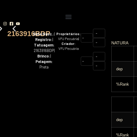
2163916BDP
-
Data Nasc.:
|
Proprietários:
-
VPJ Pecuária
|
Registro:
|
-
NATURA
Criador:
Tatuagem:
VPJ Pecuária
2163916BDP
|
Brinco:
|
-
-
Pelagem:
-
Preta
dep
%Rank
dep
%Rank