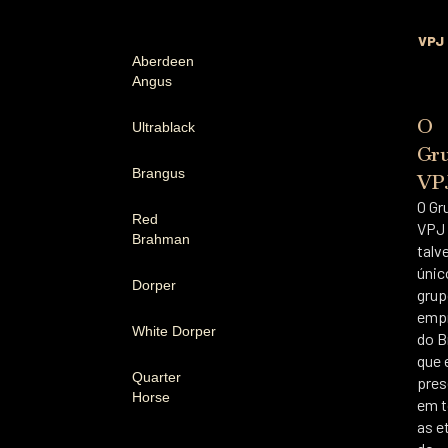
VPJ
Aberdeen
Angus
O
Ultrablack
Gr
Brangus
VP
O Gr
Red
VPJ 
Brahman
talv
únic
Dorper
grup
empr
White Dorper
do B
que 
Quarter
pres
Horse
em 
as e