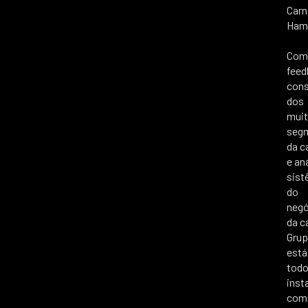
Carn
Hamb
Com
feed
cons
dos
mui
seg
da c
e an
sist
do
negó
da c
Gru
está
tod
inst
com