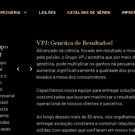
 PECUÁRIA
LEILÕES
CATÁLOGO DE SÊMEN
IMPRE
VPJ: Genética de Resultados!
upo
Alicerçado na ciência, focado em resultado e mo
J
pela paixão, o Grupo VPJ acredita que por meio 
upo
genética, pode multiplicar os ganhos na pecuária
é
aumentar significativamente a qualidade dos pr
ez o
levados à mesa dos consumidores.
o
o
Capacitamos nossa equipe para entregar soluçõ
esarial
customizadas que buscam maximizar o resultad
rasil
operacional de nossos clientes e parceiros.
está
ente
Ao longo desses mais de 30 anos, nos orgulhamo
todas
entregar evolução constante e construir relaçõe
tapas
sólidas com aqueles que confiaram em nosso tra