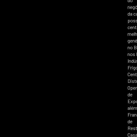
do
negó
da c
pos
cent
mel
gené
no B
nos 
Indú
Frigo
Cent
Dist
Ope
de
Expo
além
Fran
de
Rest
Casa