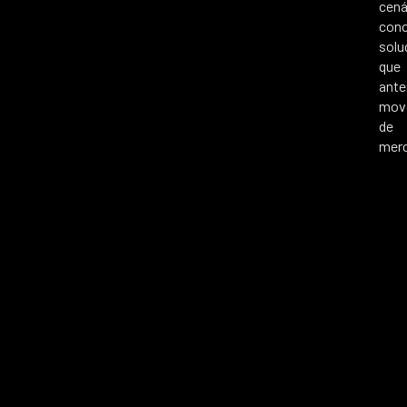
cená
con
solu
que
ant
mov
de
mer