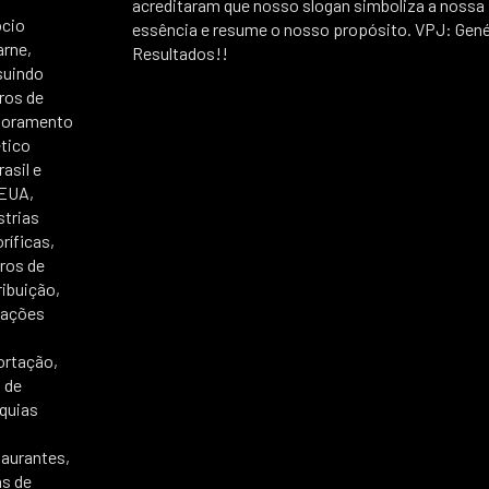
acreditaram que nosso slogan simboliza a nossa
cio
essência e resume o nosso propósito. VPJ: Gené
arne,
Resultados!!
suindo
ros de
horamento
tico
rasil e
EUA,
strias
ríficas,
ros de
ribuição,
rações
rtação,
 de
quias
aurantes,
s de