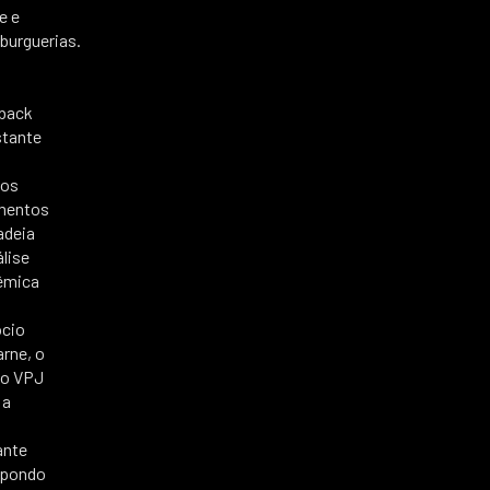
e e
urguerias.
back
tante
tos
mentos
adeia
álise
êmica
cio
arne, o
po VPJ
 a
o
ante
pondo