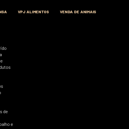
NSA
VPJ ALIMENTOS
VENDA DE ANIMAIS
vido
da
 e
odutos
es
o
s de
s
balho e