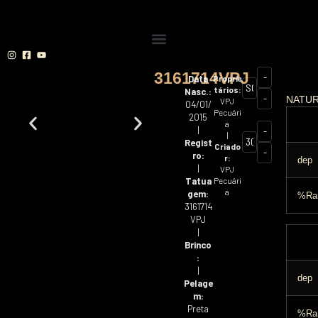
3161714VPJ
-
Data
Proprie
SOMETHING
tários:
Nasc.:
-
NATU
VPJ
889Y2
04/01/
Pecuári
2015
a
|
-
|
3003010VPJ
Regist
Criado
-
ro:
r:
dep
|
VPJ
Tatua
Pecuári
a
gem:
%Ra
3161714
VPJ
|
Brinco
:
|
dep
Pelage
m:
Preta
%Ra