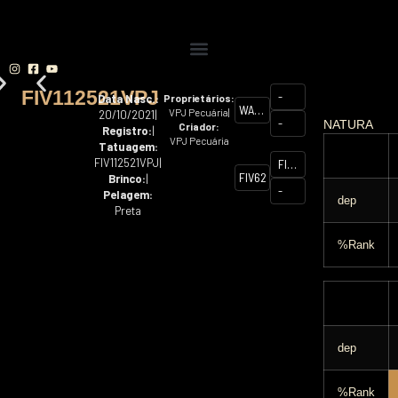
FIV112521VPJ
-
Data Nasc.:
Proprietários:
WAT
VPJ Pecuária
|
20/10/2021
|
-
NATURA
Criador:
LEAD
Registro:
|
VPJ Pecuária
GUN
Tatuagem:
FIV112521VPJ
|
33P6
FINAL
FIV62419VPJ
Brinco:
|
CUT
-
Pelagem:
924X
dep
Preta
%Rank
dep
%Rank