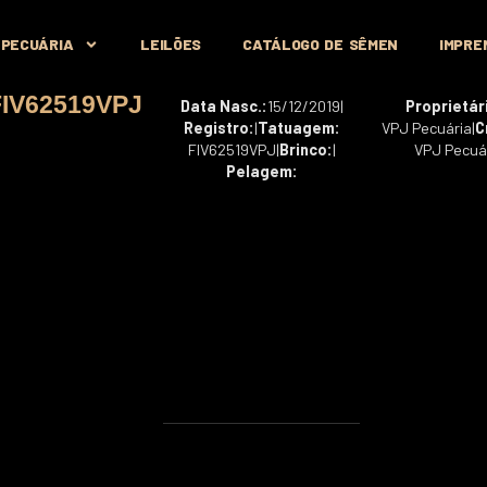
 PECUÁRIA
LEILÕES
CATÁLOGO DE SÊMEN
IMPRE
FIV62519VPJ
Data Nasc.:
15/12/2019
|
Proprietár
Registro:
|
Tatuagem:
VPJ Pecuária
|
C
FIV62519VPJ
|
Brinco:
|
VPJ Pecuá
Pelagem: