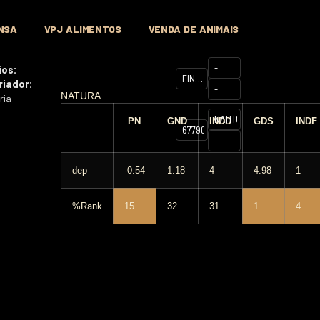
NSA
VPJ ALIMENTOS
VENDA DE ANIMAIS
-
ios:
FINAL
riador:
-
CUT
NATURA
ria
924X
NATITO
PN
GND
INDD
GDS
INDF
677907EOD
-
dep
-0.54
1.18
4
4.98
1
%Rank
15
32
31
1
4