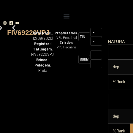
FIV69220VPJ
-
Data Nasc.:
Proprietários:
FINAL
VPJ Pecuária
|
12/09/2020
|
-
NATURA
Criador:
CUT
Registro:
|
VPJ Pecuária
894C33
Tatuagem:
FIV69220VPJ
|
-
800512EOD
Brinco:
|
-
Pelagem:
dep
Preta
%Rank
dep
%Rank