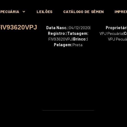
 PECUÁRIA
LEILÕES
CATÁLOGO DE SÊMEN
IMPRE
FIV93620VPJ
Data Nasc.:
04/12/2020
|
Proprietár
Registro:
|
Tatuagem:
VPJ Pecuária
|
C
FIV93620VPJ
|
Brinco:
|
VPJ Pecuá
Pelagem:
Preta