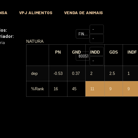
NSA
VPJ ALIMENTOS
VENDA DE ANIMAIS
-
ios:
FINAL
riador:
-
CUT
NATURA
ria
894C33
-
PN
GND
INDD
GDS
INDF
800512EOD
-
dep
-0.53
0.37
2
2.5
1
%Rank
16
45
11
9
9