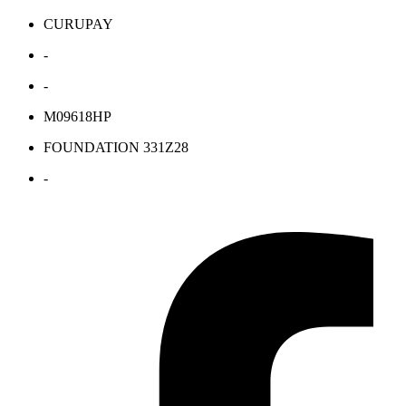
CURUPAY
-
-
M09618HP
FOUNDATION 331Z28
-