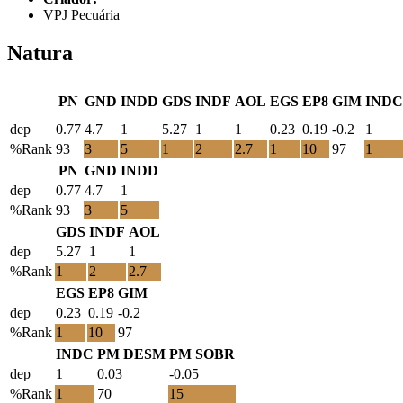
VPJ Pecuária
Natura
PN
GND
INDD
GDS
INDF
AOL
EGS
EP8
GIM
INDC
dep
0.77
4.7
1
5.27
1
1
0.23
0.19
-0.2
1
%Rank
93
3
5
1
2
2.7
1
10
97
1
PN
GND
INDD
dep
0.77
4.7
1
%Rank
93
3
5
GDS
INDF
AOL
dep
5.27
1
1
%Rank
1
2
2.7
EGS
EP8
GIM
dep
0.23
0.19
-0.2
%Rank
1
10
97
INDC
PM DESM
PM SOBR
dep
1
0.03
-0.05
%Rank
1
70
15