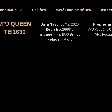
 PECUÁRIA
LEILÕES
CATÁLOGO DE SÊMEN
IMPRE
VPJ QUEEN
Data Nasc.:
28/12/2023
|
Proprietár
Registro:
266810
|
VPJ Pecuária
|
C
TEI1630
Tatuagem:
TEI1630
|
Brinco:
|
VPJ Pecuá
Pelagem:
Preta