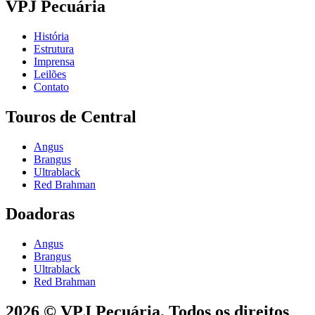
VPJ Pecuária
História
Estrutura
Imprensa
Leilões
Contato
Touros de Central
Angus
Brangus
Ultrablack
Red Brahman
Doadoras
Angus
Brangus
Ultrablack
Red Brahman
2026 © VPJ Pecuária. Todos os direitos