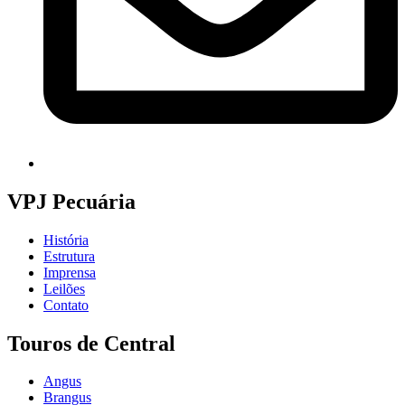
VPJ Pecuária
História
Estrutura
Imprensa
Leilões
Contato
Touros de Central
Angus
Brangus