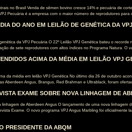
ais no Brasil Venda de sêmen bovino cresce 14% e pecuária de corte
 VPJ Pecuária é a empresa com o maior número de reprodutores para 
IA DO ANO EM LEILÃO DE GENÉTICA DA VP
genética da VPJ Pecuária O 22º Leilão VPJ Genética bateu o recorde 
ção de sete reprodutores com altos índices no Programa Natura. O v
ENDIDOS ACIMA DA MÉDIA EM LEILÃO VPJ G
a da média em leilão VPJ Genética No último dia 26 de outubro acon
as Aberdeen Angus, Brangus, Red Brahman e Ultrablack, foram ofertad
EVISTA EXAME SOBRE NOVA LINHAGEM DE A
a linhagem de Aberdeen Angus O lançamento de uma nova linhagem de
evista Exame. O novo programa VPJ Angus Marbling foi oficialmente l
VO PRESIDENTE DA ABQM