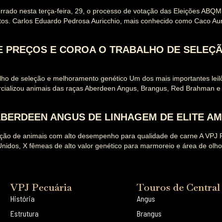
rado nesta terça-feira, 29, o processo de votação das Eleições ABQM
os. Carlos Eduardo Pedrosa Auricchio, mais conhecido como Caco Auri
DE PREÇOS E COROA O TRABALHO DE SELE
lho de seleção e melhoramento genético Um dos mais importantes leilõ
ializou animais das raças Aberdeen Angus, Brangus, Red Brahman e 
ABERDEEN ANGUS DE LINHAGEM DE ELITE A
dução de animais com alto desempenho para qualidade de carne A VPJ 
Unidos, X fêmeas de alto valor genético para marmoreio e área de olh
VPJ Pecuária
Touros de Central
História
Angus
Estrutura
Brangus