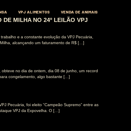
NSA
VPJ ALIMENTOS
VENDA DE ANIMAIS
E MILHA NO 24º LEILÃO VPJ
e trabalho e a constante evolução da VPJ Pecuária,
e Milha, alcançando um faturamento de R$ […]
 obteve no dia de ontem, dia 08 de junho, um record
para congelamento, algo bastante […]
VPJ Pecuária, foi eleito “Campeão Supremo” entre as
estaque VPJ da Expovelha. O […]