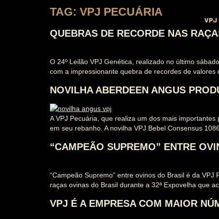
TAG:
VPJ PECUÁRIA
VPJ
QUEBRAS DE RECORDE NAS RAÇAS
O 24º Leilão VPJ Genética, realizado no último sábado
com a impressionante quebra de recordes de valores d
NOVILHA ABERDEEN ANGUS PROD
A VPJ Pecuária, que realiza um dos mais importantes 
em seu rebanho. A novilha VPJ Bebel Consensus 1086
“CAMPEÃO SUPREMO” ENTRE OVIN
“Campeão Supremo” entre ovinos do Brasil é da VPJ P
raças ovinas do Brasil durante a 32ª Expovelha que a
VPJ É A EMPRESA COM MAIOR NÚ