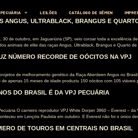
 PECUÁRIA
LEILÕES
CATÁLOGO DE SÊMEN
IMPRE
 ANGUS, ULTRABLACK, BRANGUS E QUARTO D
, 30 de outubro, em Jaguariúna (SP), veio coroar toda a excelência d
os animais de elite das raças Angus, Ultrablack, Brangus e Quarto d
UZ NÚMERO RECORDE DE OÓCITOS NA VPJ
projetos de melhoramento genético da Raça Aberdeen Angus no Brasil,
 de apenas 15 meses de idade produziu 150 oócitos com 105 viáveis 
OS DO BRASIL É DA VPJ PECUÁRIA
ecuária O carneiro reprodutor VPJ White Dorper 3860 – Everest – da 
conteceu em Lençóis Paulista em outubro. E Everest não foi o único d
MERO DE TOUROS EM CENTRAIS NO BRASIL