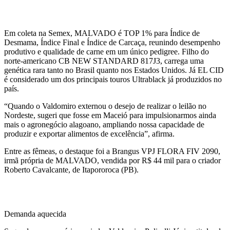
VPJ EL CID FIV 156
Em coleta na Semex, MALVADO é TOP 1% para Índice de
Desmama, Índice Final e Índice de Carcaça, reunindo desempenho
produtivo e qualidade de carne em um único pedigree. Filho do
norte-americano CB NEW STANDARD 817J3, carrega uma
genética rara tanto no Brasil quanto nos Estados Unidos. Já EL CID
é considerado um dos principais touros Ultrablack já produzidos no
país.
“Quando o Valdomiro externou o desejo de realizar o leilão no
Nordeste, sugeri que fosse em Maceió para impulsionarmos ainda
mais o agronegócio alagoano, ampliando nossa capacidade de
produzir e exportar alimentos de excelência”, afirma.
Entre as fêmeas, o destaque foi a Brangus VPJ FLORA FIV 2090,
irmã própria de MALVADO, vendida por R$ 44 mil para o criador
Roberto Cavalcante, de Itapororoca (PB).
VPJ FLORA FIV 2090
Demanda aquecida