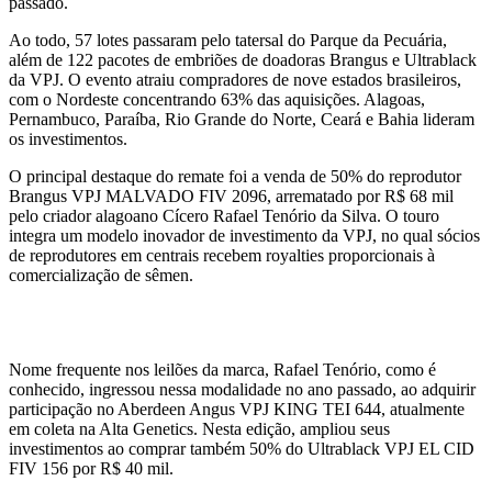
passado.
Ao todo, 57 lotes passaram pelo tatersal do Parque da Pecuária,
além de 122 pacotes de embriões de doadoras Brangus e Ultrablack
da VPJ. O evento atraiu compradores de nove estados brasileiros,
com o Nordeste concentrando 63% das aquisições. Alagoas,
Pernambuco, Paraíba, Rio Grande do Norte, Ceará e Bahia lideram
os investimentos.
O principal destaque do remate foi a venda de 50% do reprodutor
Brangus VPJ MALVADO FIV 2096, arrematado por R$ 68 mil
pelo criador alagoano Cícero Rafael Tenório da Silva. O touro
integra um modelo inovador de investimento da VPJ, no qual sócios
de reprodutores em centrais recebem royalties proporcionais à
comercialização de sêmen.
VPJ MALVADO FIV 2096
Nome frequente nos leilões da marca, Rafael Tenório, como é
conhecido, ingressou nessa modalidade no ano passado, ao adquirir
participação no Aberdeen Angus VPJ KING TEI 644, atualmente
em coleta na Alta Genetics. Nesta edição, ampliou seus
investimentos ao comprar também 50% do Ultrablack VPJ EL CID
FIV 156 por R$ 40 mil.