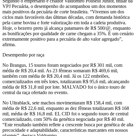
Segundo o empresário e criador Valdomiro Poliselli Júnior, titular da
VPJ Pecuária, o desempenho do acompanhou um dos momentos
mais positivos da pecuária de corte brasileira. “Vivemos um dos
ciclos mais favoráveis das últimas décadas, com demanda histórica
pela carne bovina e forte valorização em toda a cadeia produtiva.
Hoje, o bezerro preto já alcança patamares de R$ 500/@, enquanto
as bonificações por qualidade de carne chegam a 35%. É um cenário
extremamente positivo para a pecuária de alto valor agregado”,
afirma.
Desempenho por raça
No Brangus, 15 touros foram negociados por R$ 301 mil, com
média de R$ 20,4 mil. As 23 fêmeas somaram R$ 469,6 mil,
também com média de R$ 20,4 mil. Já os 122 embriões,
comercializados em três lotes, totalizaram R$ 95,6 mil, alcançando
média de R$ 31,8 mil por lote. MALVADO foi o único touro de
central da raça ofertado no evento.
No Ultrablack, sete machos movimentaram R$ 158,4 mil, com
média de R$ 22,6 mil, enquanto as dez fêmeas totalizaram R$ 168
mil, média de R$ 16,8 mil. EL CID foi o segundo touro de central
comercializado, com 50% da genética negociada por R$ 40 mil.
“Este resultado também reflete a crescente busca por genética de alta
precocidade e adaptabilidade, características marcantes em nossos
planteis”, destaca Valdomiro.