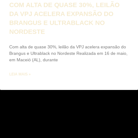
COM ALTA DE QUASE 30%, LEILÃO
DA VPJ ACELERA EXPANSÃO DO
BRANGUS E ULTRABLACK NO
NORDESTE
Com alta de quase 30%, leilão da VPJ acelera expansão do
Brangus e Ultrablack no Nordeste Realizada em 16 de maio,
em Maceió (AL), durante
LEIA MAIS »