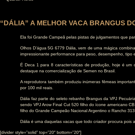
“DÁLIA” A MELHOR VACA BRANGUS DO
Ela foi Grande Campeã pelas pistas de julgamentos que pa
Olhos D’água 5G 6779 Dália, vem de uma mágica combinaçã
impressionante
performance para peso, desempenho, tipo e
É Deca 1 para 8 características de produção, hoje é um 
destaque na comercialização de Semen no Brasil.
A reprodutora também produziu inúmeras fêmeas importantí
por 100 mil reais.
Dália faz parte do seleto rebanho Brangus da VPJ Pecuári
sendo VPJ Arow Final Cut 520 filho do ícone americano 
filho do Grande Campeão Nacional Argentino o Rancho 313 
Dália é uma daquelas vacas que todo criador procura pois a
[divider style=”solid” top=”20″ bottom=”20″]