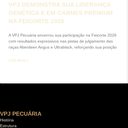
VPJ DEMONSTRA SUA LIDERANÇA
GENÉTICA E EM CARNES PREMIUM
NA FEICORTE 2026
A VPJ Pecuária encerrou sua participação na Feicorte 2026
com resultados expressivos nas pistas de julgamento das
raças Aberdeen Angus e Ultrablack, reforçando sua posição
LEIA MAIS »
VPJ PECUÁRIA
História
Estrutura