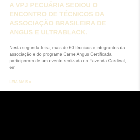
A VPJ PECUÁRIA SEDIOU O
ENCONTRO DE TÉCNICOS DA
ASSOCIAÇÃO BRASILEIRA DE
ANGUS E ULTRABLACK.
Nesta segunda-feira, mais de 60 técnicos e integrantes da
associação e do programa Carne Angus Certificada
participaram de um evento realizado na Fazenda Cardinal,
em
LEIA MAIS »