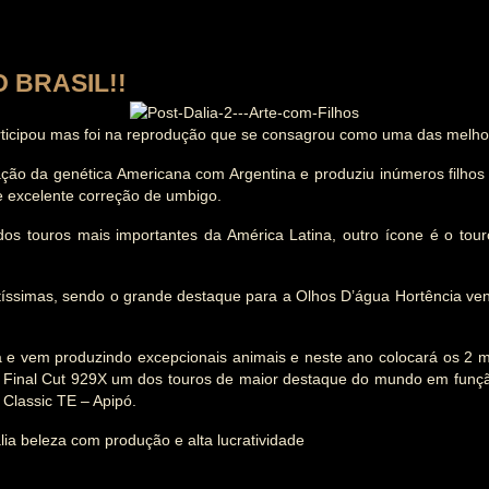
 BRASIL!!
rticipou mas foi na reprodução que se consagrou como uma das melho
o da genética Americana com Argentina e produziu inúmeros filhos i
 excelente correção de umbigo.
dos touros mais importantes da América Latina, outro ícone é o tou
ssimas, sendo o grande destaque para a Olhos D’água Hortência ven
a e vem produzindo excepcionais animais e neste ano colocará os 2 m
CB Final Cut 929X um dos touros de maior destaque do mundo em fun
Classic TE – Apipó.
lia beleza com produção e alta lucratividade