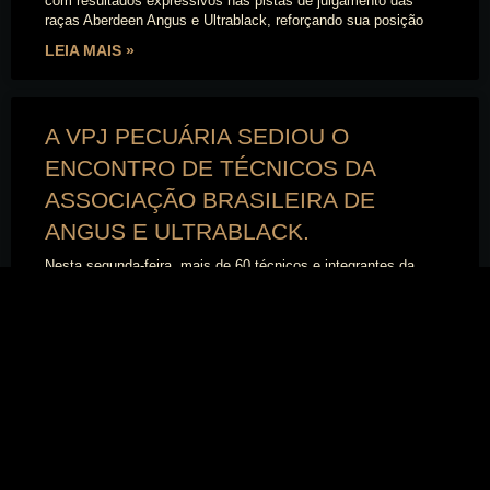
com resultados expressivos nas pistas de julgamento das
raças Aberdeen Angus e Ultrablack, reforçando sua posição
LEIA MAIS »
A VPJ PECUÁRIA SEDIOU O
ENCONTRO DE TÉCNICOS DA
ASSOCIAÇÃO BRASILEIRA DE
ANGUS E ULTRABLACK.
Nesta segunda-feira, mais de 60 técnicos e integrantes da
associação e do programa Carne Angus Certificada
participaram de um evento realizado na Fazenda Cardinal, em
LEIA MAIS »
COM ALTA DE QUASE 30%, LEILÃO
DA VPJ ACELERA EXPANSÃO DO
BRANGUS E ULTRABLACK NO